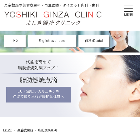
東京銀座の美容皮膚科・再生医療・ダイエット内科・歯科
MENU
中文
English available
歯科/Dental
代謝を高めて
脂肪燃焼効果アップ！
脂肪燃焼点滴
αリポ酸とL-カルニチンを
点滴で取り入れ健康的な体質へ
HOME
美容皮膚科
脂肪燃焼点滴