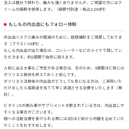
注入は数分で終わり、痛みも強くありませんが、ご希望の方にはク
リームの麻酔を使用します。（麻酔代別途：税込2,200円）
もしもの内出血にもフォロー体制
内出血リスクと痛みの軽減のために、超極細針をご用意しておりま
す（プラス1,100円）。
もしも内出血が出た場合は、コンシーラーなどのメイクで隠してい
ただきます。約2週間で自然に消えます。
人前に出る大事なご予定がある場合は、念のため、3週間ほど前には
ボツリヌス施術を終えておくと安心です。
ボツリヌス注射後の内出血がどうしても気になる方は、ご来院いた
だけましたら高周波を当てて早く消退させる治療をいたします（無
料）。
ビタミンEの飲み薬やサプリメントを飲まれている方は、内出血しや
すくなる場合がございます。
顔への注射治療を受けられる際には3日ほど前から内服を止めていた
だくことをおすすめします。