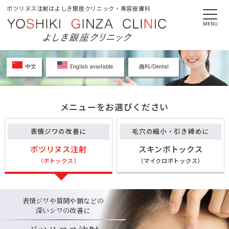
ボツリヌス注射はよしき銀座クリニック・美容皮膚科
MENU
中文
English available
歯科/Dental
メニューをお選びください
表情ジワの改善に
毛穴の縮小・引き締めに
ボツリヌス注射
スキンボトックス
（ボトックス）
（マイクロボトックス）
表情ジワや眉間や額などの
深いシワの改善に