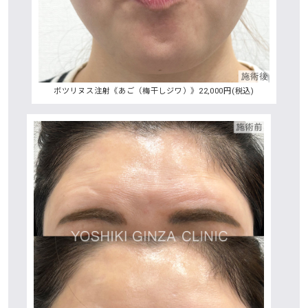
ボツリヌス注射《あご（梅干しジワ）》22,000円(税込)