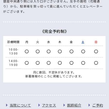
銀座中央通り側には入り口がございません。左手の路地（花椿通
り）から、駐車場を突っ切って奥に進んでいただくとエレベーター
がございます。
《完全予約制》
診療時間
月
火
水
木
金
土
日
10:00-
〇
〇
〇
〇
〇
〇
〇
13:00
14:00-
〇
〇
〇
〇
〇
〇
〇
19:00
月に数回、不定休があります。
新着情報のところに掲載してございます。
当院について
アクセス
医師紹介
ご予約