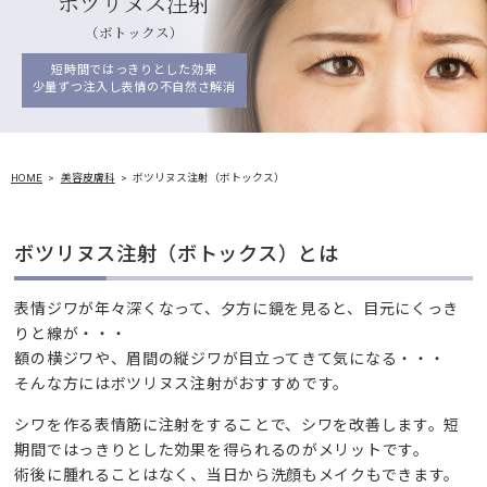
ボツリヌス注射
（ボトックス）
短時間ではっきりとした効果
少量ずつ注入し表情の不自然さ解消
HOME
美容皮膚科
ボツリヌス注射（ボトックス）
ボツリヌス注射（ボトックス）とは
表情ジワが年々深くなって、夕方に鏡を見ると、目元にくっき
りと線が・・・
額の横ジワや、眉間の縦ジワが目立ってきて気になる・・・
そんな方にはボツリヌス注射がおすすめです。
シワを作る表情筋に注射をすることで、シワを改善します。短
期間ではっきりとした効果を得られるのがメリットです。
術後に腫れることはなく、当日から洗顔もメイクもできます。