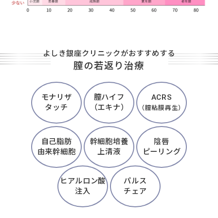
よしき銀座クリニックがおすすめする
膣の若返り治療
モナリザ
膣ハイフ
ACRS
タッチ
（エキナ）
（膣粘膜再生）
自己脂肪
幹細胞培養
陰唇
由来幹細胞
上清液
ピーリング
ヒアルロン酸
パルス
注入
チェア