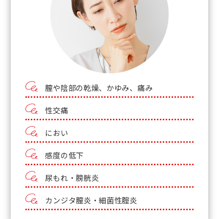
膣や陰部の乾燥、かゆみ、痛み
性交痛
におい
感度の低下
尿もれ・膀胱炎
カンジタ膣炎・細菌性腟炎