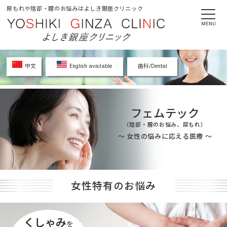
尿もれや陰部・膣のお悩みはよしき銀座クリニック
MENU
中文
English available
歯科/Dental
フェムテック
（陰部・膣のお悩み、尿もれ）
〜 女性の悩みに応える医療 〜
女性特有のお悩み
くしゃみ
を