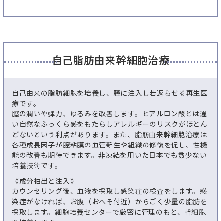
自己脂肪由来幹細胞治療
自己由来の脂肪細胞を培養し、膣に注入し若返らせる再生医
療です。
膣の潤いや弾力、ゆるみを改善します。ヒアルロン酸とは違
い自然なふっくら感をもたらしアレルギーのリスクがほとん
どないという利点があります。また、脂肪由来幹細胞治療は
各種成長因子が膣粘膜の血管新生や組織の修復を促し、性機
能の改善も期待できます。非凍結を用いた日本でも数少ない
培養技術です。
《成分抽出と注入》
カウンセリング後、血液を採取し感染症の検査をします。感
染症がなければ、お腹（おへそ付近）からごく少量の脂肪を
採取します。細胞培養センターで厳密に管理のもと、幹細胞