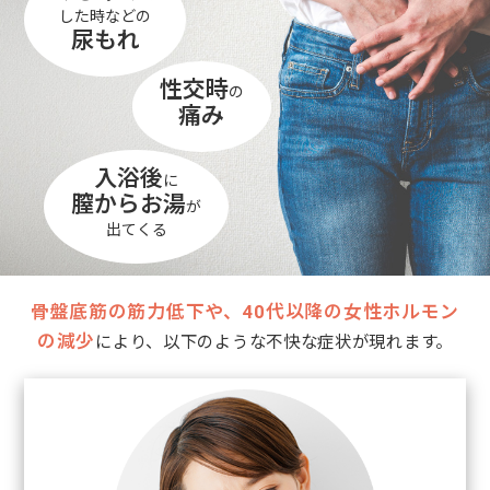
した時などの
尿もれ
性交時
の
痛み
入浴後
に
膣からお湯
が
出てくる
骨盤底筋の筋力低下や、40代以降の女性ホルモン
の減少
により、以下のような不快な症状が現れます。