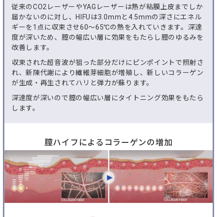
従来のCO2レーザーやYAGレーザーは熱が粘膜上皮までしか
届かないのに対し、HIFUは3.0mmと4.5mmの深さにエネル
ギーを1点に収束させ60〜65℃の熱を入れていきます。深達
度が深いため、膣の幅広い層に効果をもたらし膣のゆるみを
改善します。
収束された超音波が狙った部分だけにピンポイントで照射さ
れ、新陳代謝により繊維芽細胞が増殖し、新しいコラーゲン
が生成・再生されてハリと弾力が蘇ります。
深達度が深いので膣の幅広い層にタイトニング効果をもたら
します。
膣ハイフによるコラーゲンの増加