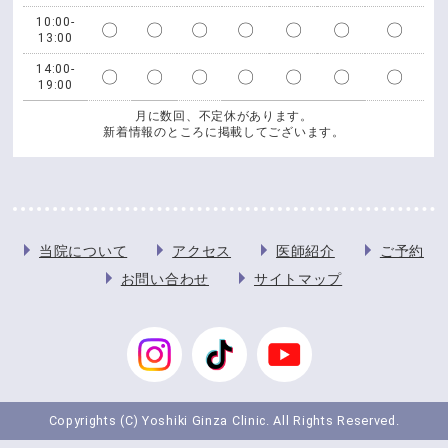
10:00-
〇
〇
〇
〇
〇
〇
〇
13:00
14:00-
〇
〇
〇
〇
〇
〇
〇
19:00
月に数回、不定休があります。
新着情報のところに掲載してございます。
当院について
アクセス
医師紹介
ご予約
お問い合わせ
サイトマップ
Copyrights (C) Yoshiki Ginza Clinic. All Rights Reserved.