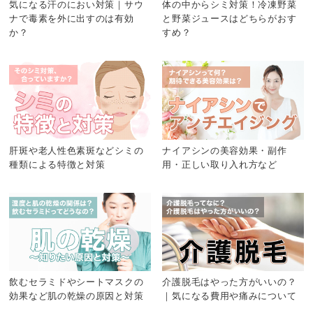
気になる汗のにおい対策｜サウ
体の中からシミ対策！冷凍野菜
ナで毒素を外に出すのは有効
と野菜ジュースはどちらがおす
か？
すめ？
肝斑や老人性色素斑などシミの
ナイアシンの美容効果・副作
種類による特徴と対策
用・正しい取り入れ方など
飲むセラミドやシートマスクの
介護脱毛はやった方がいいの？
効果など肌の乾燥の原因と対策
｜気になる費用や痛みについて