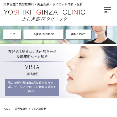
東京銀座の美容皮膚科・再生医療・ダイエット内科・歯科
MENU
中文
English available
歯科/Dental
肉眼では見えない肌内部を分析
＆肌年齢なども解析
VISIA
（肌診断）
肌の状態や肌年齢が数値でわかる！
過去データと比較して治療の効果を
明確に
HOME
美容皮膚科
VISIA 肌診断