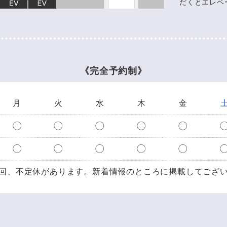
だくとエレベ
《完全予約制》
月
火
水
木
金
〇
〇
〇
〇
〇
〇
〇
〇
〇
〇
回、不定休があります。
新着情報のところに掲載してござ