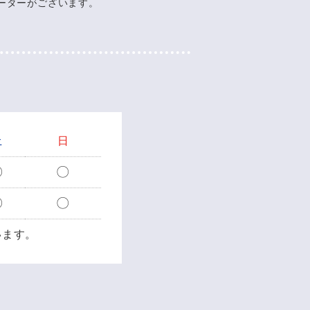
ーターがございます。
土
日
〇
〇
〇
〇
います。