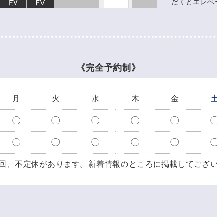
だくとエレベ
《完全予約制》
月
火
水
木
金
〇
〇
〇
〇
〇
〇
〇
〇
〇
〇
回、不定休があります。
新着情報のところに掲載してござ