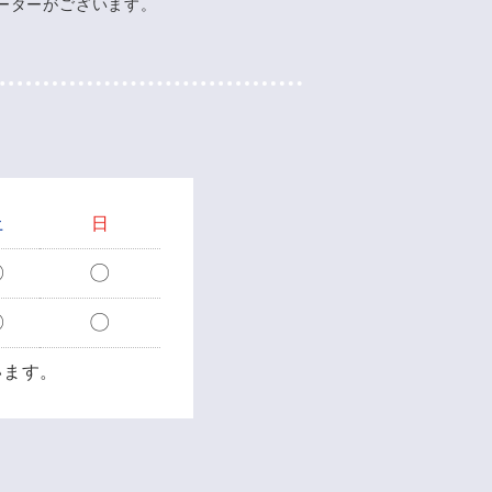
ーターがございます。
土
日
〇
〇
〇
〇
います。