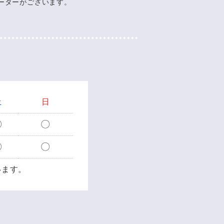
ーターがございます。
土
日
〇
〇
〇
〇
います。