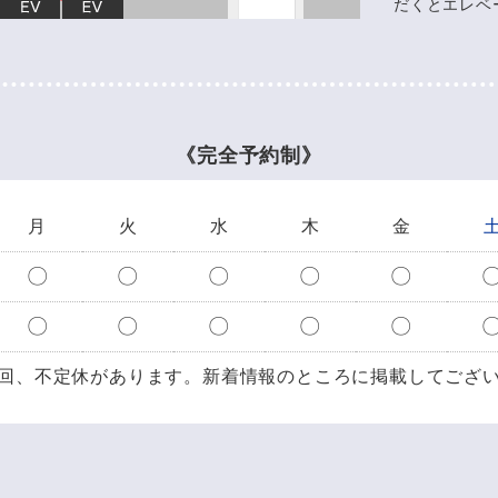
だくとエレベ
《完全予約制》
月
火
水
木
金
〇
〇
〇
〇
〇
〇
〇
〇
〇
〇
回、不定休があります。
新着情報のところに掲載してござ