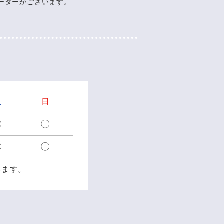
ーターがございます。
土
日
〇
〇
〇
〇
います。