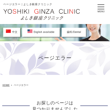
ページエラー｜よしき銀座クリニック
MENU
中文
English available
歯科/Dental
ページエラー
HOME
ページエラー
お探しのページは
見つかりませんでした