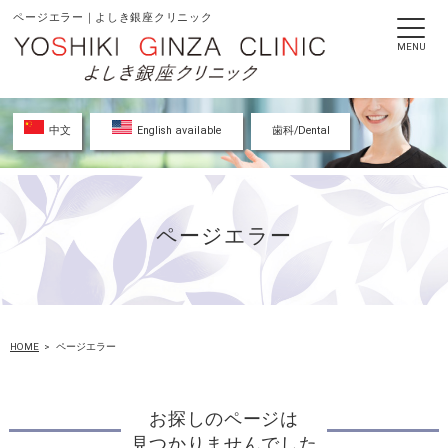
ページエラー｜よしき銀座クリニック
MENU
中文
English available
歯科/Dental
ページエラー
HOME
ページエラー
お探しのページは
見つかりませんでした