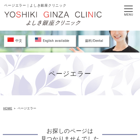
ページエラー｜よしき銀座クリニック
MENU
中文
English available
歯科/Dental
ページエラー
HOME
ページエラー
お探しのページは
見つかりませんでした