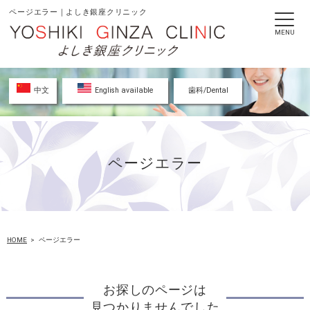
ページエラー｜よしき銀座クリニック
MENU
中文
English available
歯科/Dental
ページエラー
HOME
ページエラー
お探しのページは
見つかりませんでした