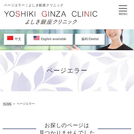
ページエラー｜よしき銀座クリニック
MENU
中文
English available
歯科/Dental
ページエラー
HOME
ページエラー
お探しのページは
見つかりませんでした