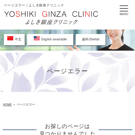
ページエラー｜よしき銀座クリニック
MENU
中文
English available
歯科/Dental
ページエラー
HOME
ページエラー
お探しのページは
見つかりませんでした