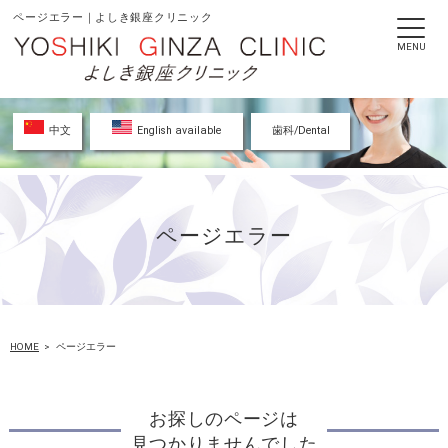
ページエラー｜よしき銀座クリニック
MENU
中文
English available
歯科/Dental
ページエラー
HOME
ページエラー
お探しのページは
見つかりませんでした