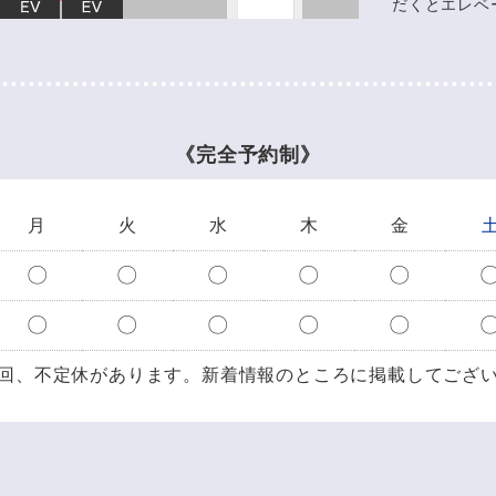
だくとエレベ
《完全予約制》
月
火
水
木
金
〇
〇
〇
〇
〇
〇
〇
〇
〇
〇
回、不定休があります。
新着情報のところに掲載してござ