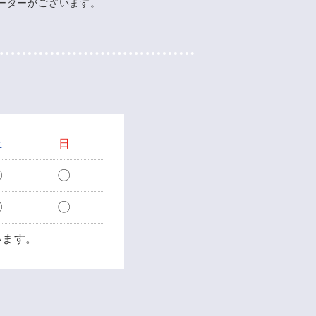
ーターがございます。
土
日
〇
〇
〇
〇
います。