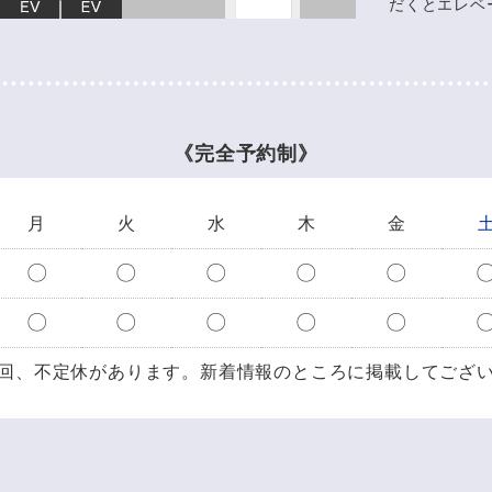
だくとエレベ
《完全予約制》
月
火
水
木
金
〇
〇
〇
〇
〇
〇
〇
〇
〇
〇
回、不定休があります。
新着情報のところに掲載してござ