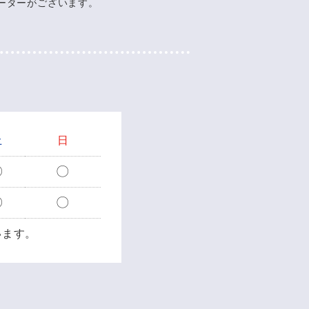
ーターがございます。
土
日
〇
〇
〇
〇
います。