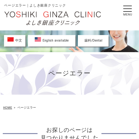
ページエラー｜よしき銀座クリニック
MENU
中文
English available
歯科/Dental
ページエラー
HOME
ページエラー
お探しのページは
見つかりませんでした