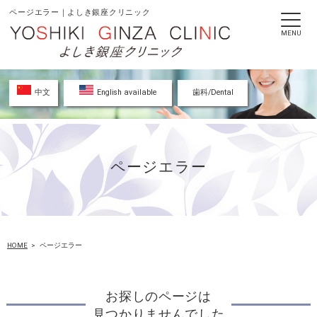
ページエラー｜よしき銀座クリニック
MENU
中文
English available
歯科/Dental
ページエラー
HOME
ページエラー
お探しのページは
見つかりませんでした