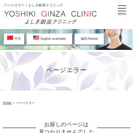
ページエラー｜よしき銀座クリニック
MENU
中文
English available
歯科/Dental
ページエラー
HOME
ページエラー
お探しのページは
見つかりませんでした